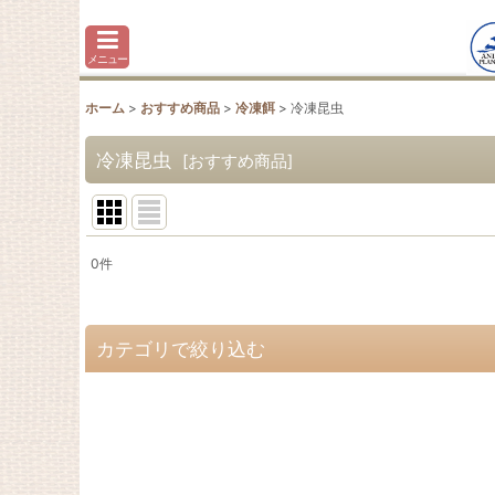
メニュー
ホーム
>
おすすめ商品
>
冷凍餌
>
冷凍昆虫
冷凍昆虫
[
おすすめ商品
]
0
件
表示数
:
並び順
:
カテゴリで絞り込む
冷凍餌 (全商品)
冷凍ウズラ