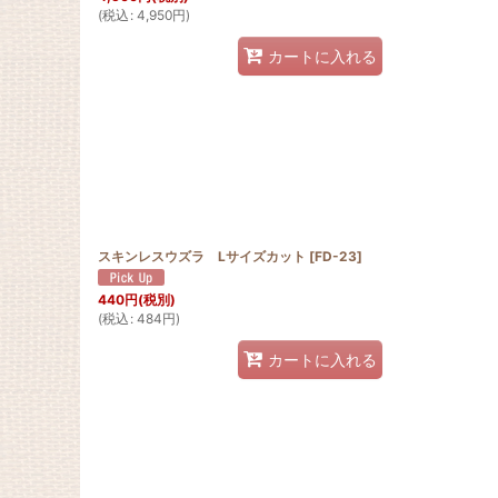
(
税込
:
4,950
円
)
カートに入れる
スキンレスウズラ Lサイズカット
[
FD-23
]
440
円
(税別)
(
税込
:
484
円
)
カートに入れる