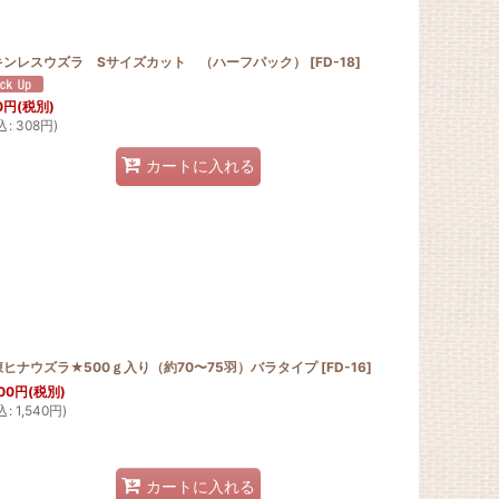
キンレスウズラ Sサイズカット （ハーフパック）
[
FD-18
]
0
円
(税別)
込
:
308
円
)
カートに入れる
凍ヒナウズラ★500ｇ入り（約70〜75羽）バラタイプ
[
FD-16
]
00
円
(税別)
込
:
1,540
円
)
カートに入れる