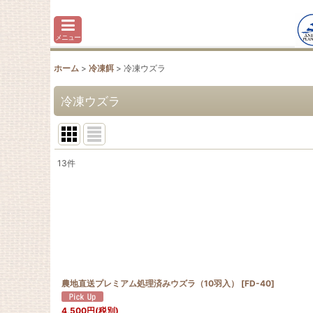
メニュー
ホーム
>
冷凍餌
>
冷凍ウズラ
冷凍ウズラ
13
件
表示数
:
並び順
:
農地直送プレミアム処理済みウズラ（10羽入）
[
FD-40
]
4,500
円
(税別)