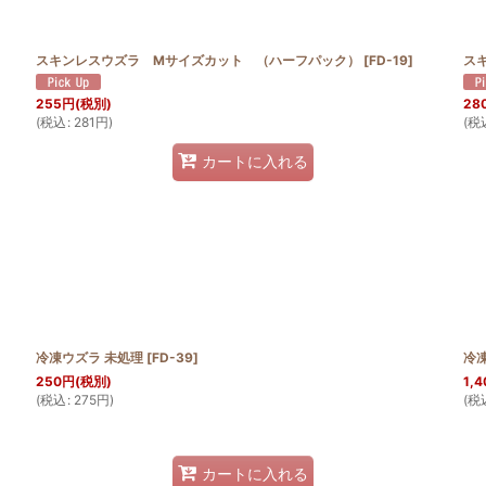
スキンレスウズラ Mサイズカット （ハーフパック）
[
FD-19
]
ス
255
円
(税別)
28
(
税込
:
281
円
)
(
税
カートに入れる
冷凍ウズラ 未処理
[
FD-39
]
冷
250
円
(税別)
1,4
(
税込
:
275
円
)
(
税
カートに入れる