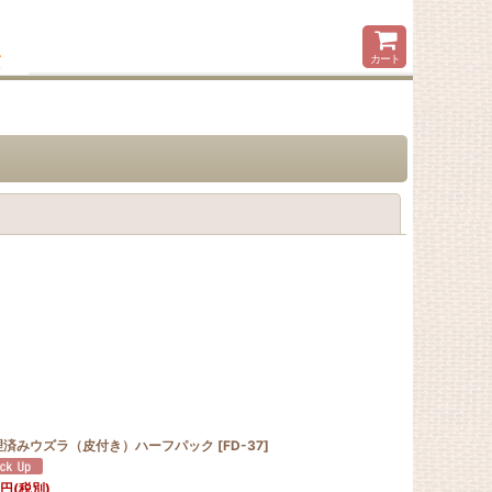
カート
閉じる
理済みウズラ（皮付き）ハーフパック
[
FD-37
]
円
(税別)