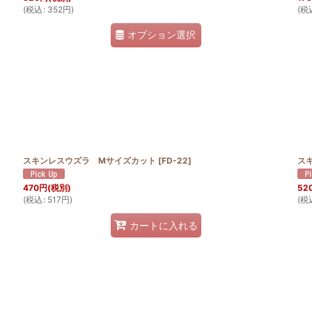
(
税込
:
352
円
)
(
税
オプション選択
スキンレスウズラ Mサイズカット
[
FD-22
]
ス
470
円
(税別)
52
(
税込
:
517
円
)
(
税
カートに入れる