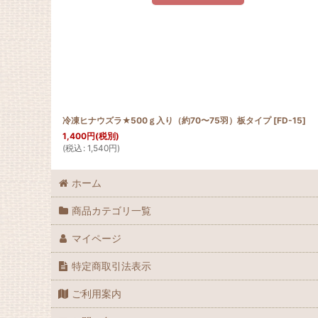
冷凍ヒナウズラ★500ｇ入り（約70〜75羽）板タイプ
[
FD-15
]
1,400
円
(税別)
(
税込
:
1,540
円
)
ホーム
商品カテゴリ一覧
マイページ
特定商取引法表示
ご利用案内