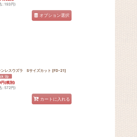
込
:
193
円
)
オプション選択
キンレスウズラ Sサイズカット
[
FD-21
]
0
円
(税別)
込
:
572
円
)
カートに入れる