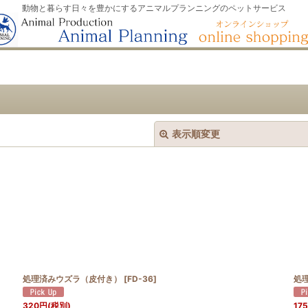
動物と暮らす日々を豊かにするアニマルプランニングのペットサービス
表示順変更
絞り込む
処理済みウズラ（皮付き）
[
FD-36
]
処
320
円
(税別)
175