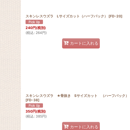
スキンレスウズラ Lサイズカット（ハーフパック）
[
FD-20
]
240
円
(税別)
(
税込
:
264
円
)
カートに入れる
スキンレスウズラ ★骨抜き Sサイズカット （ハーフパック）
[
FD-38
]
350
円
(税別)
(
税込
:
385
円
)
カートに入れる