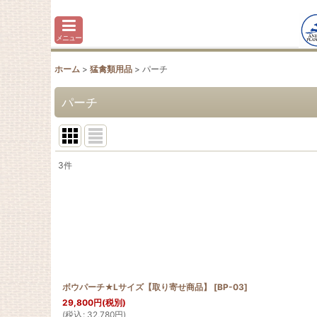
メニュー
ホーム
>
猛禽類用品
>
パーチ
パーチ
3
件
表示数
:
並び順
:
ボウパーチ★Lサイズ【取り寄せ商品】
[
BP-03
]
29,800
円
(税別)
(
税込
:
32,780
円
)