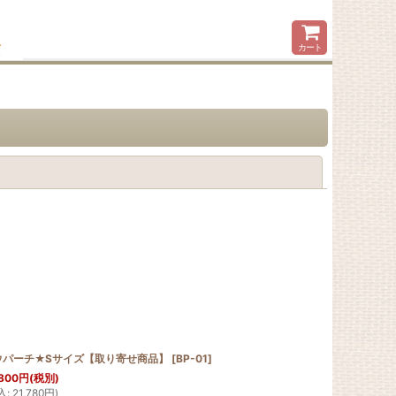
カート
閉じる
ウパーチ★Sサイズ【取り寄せ商品】
[
BP-01
]
800
円
(税別)
込
:
21,780
円
)