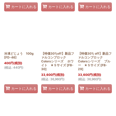
カートに入れる
カートに入れる
カートに入れる
冷凍どじょう 100g
【特価30%off】新品フ
【特価30% off】新品フ
[
FD-46
]
ァルコンブロック
ァルコンブロック
Colorsシリーズ ホワ
Colorsシリーズ ブル
400
円
(税別)
イト ★Ｓサイズ
[
FB-
ー ★Ｓサイズ
[
FB-
(
税込
:
440
円
)
30
]
29
]
33,600
円
(税別)
33,600
円
(税別)
(
税込
:
36,960
円
)
(
税込
:
36,960
円
)
カートに入れる
カートに入れる
カートに入れる