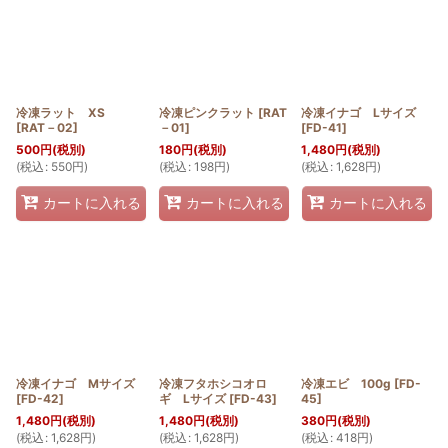
冷凍ラット XS
冷凍ピンクラット
[
RAT
冷凍イナゴ Lサイズ
[
RAT－02
]
－01
]
[
FD-41
]
500
円
(税別)
180
円
(税別)
1,480
円
(税別)
(
税込
:
550
円
)
(
税込
:
198
円
)
(
税込
:
1,628
円
)
カートに入れる
カートに入れる
カートに入れる
冷凍イナゴ Mサイズ
冷凍フタホシコオロ
冷凍エビ 100g
[
FD-
[
FD-42
]
ギ Lサイズ
[
FD-43
]
45
]
1,480
円
(税別)
1,480
円
(税別)
380
円
(税別)
(
税込
:
1,628
円
)
(
税込
:
1,628
円
)
(
税込
:
418
円
)