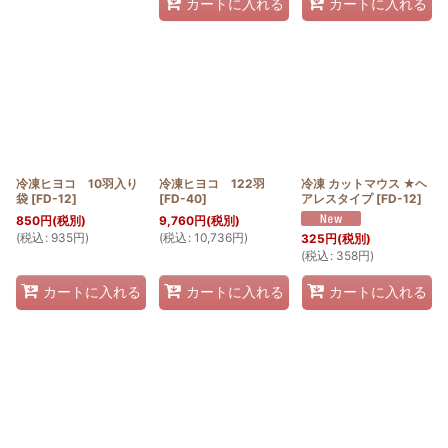
カートに入れる
カートに入れる
冷凍ヒヨコ 10羽入り
冷凍ヒヨコ 122羽
冷凍 カットマウス ★ヘ
袋
[
FD-12
]
[
FD-40
]
アレスタイプ
[
FD-12
]
850
円
(税別)
9,760
円
(税別)
(
税込
:
935
円
)
(
税込
:
10,736
円
)
325
円
(税別)
(
税込
:
358
円
)
カートに入れる
カートに入れる
カートに入れる