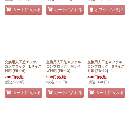
オプション選択
カートに入れる
カートに入れる
交換用人工芝★ファル
交換用人工芝★ファル
交換用人工芝★ファル
コンブロック Lサイズ
コンブロック Mサイ
コンブロック Sサイズ
対応
[
FB-14
]
ズ対応
[
FB-13
]
対応
[
FB-12
]
700
円
(税別)
500
円
(税別)
400
円
(税別)
(
税込
:
770
円
)
(
税込
:
550
円
)
(
税込
:
440
円
)
カートに入れる
カートに入れる
カートに入れる