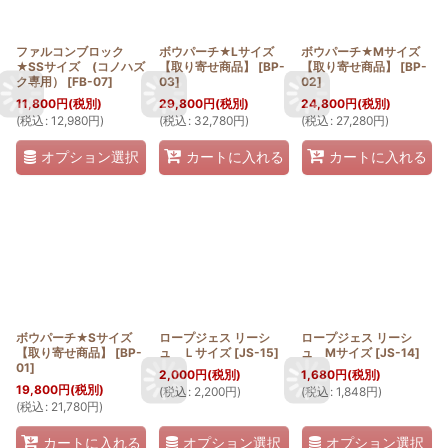
ファルコンブロック
ボウパーチ★Lサイズ
ボウパーチ★Mサイズ
★SSサイズ (コノハズ
【取り寄せ商品】
[
BP-
【取り寄せ商品】
[
BP-
ク専用）
[
FB-07
]
03
]
02
]
11,800
円
(税別)
29,800
円
(税別)
24,800
円
(税別)
(
税込
:
12,980
円
)
(
税込
:
32,780
円
)
(
税込
:
27,280
円
)
オプション選択
カートに入れる
カートに入れる
ボウパーチ★Sサイズ
ロープジェス リーシ
ロープジェス リーシ
【取り寄せ商品】
[
BP-
ュ Ｌサイズ
[
JS-15
]
ュ Mサイズ
[
JS-14
]
01
]
2,000
円
(税別)
1,680
円
(税別)
19,800
円
(税別)
(
税込
:
2,200
円
)
(
税込
:
1,848
円
)
(
税込
:
21,780
円
)
オプション選択
オプション選択
カートに入れる