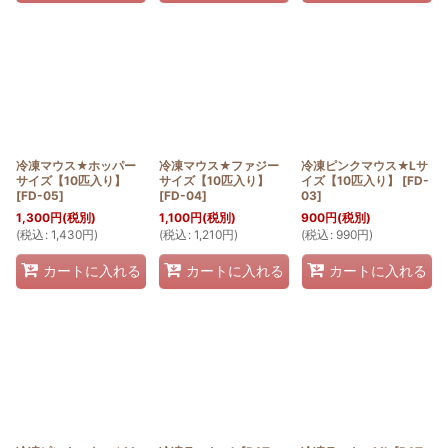
冷凍マウス★ホッパー
冷凍マウス★ファジー
冷凍ピンクマウス★Lサ
サイズ【10匹入り】
サイズ【10匹入り】
イズ【10匹入り】
[
FD-
[
FD-05
]
[
FD-04
]
03
]
1,300
円
(税別)
1,100
円
(税別)
900
円
(税別)
(
税込
:
1,430
円
)
(
税込
:
1,210
円
)
(
税込
:
990
円
)
カートに入れる
カートに入れる
カートに入れる