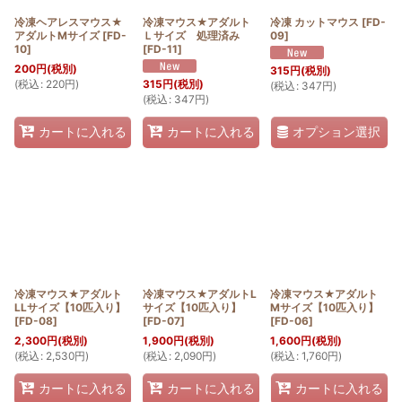
冷凍ヘアレスマウス★
冷凍マウス★アダルト
冷凍 カットマウス
[
FD-
アダルトMサイズ
[
FD-
Ｌサイズ 処理済み
09
]
10
]
[
FD-11
]
200
円
(税別)
315
円
(税別)
(
税込
:
220
円
)
315
円
(税別)
(
税込
:
347
円
)
(
税込
:
347
円
)
オプション選択
カートに入れる
カートに入れる
冷凍マウス★アダルト
冷凍マウス★アダルトL
冷凍マウス★アダルト
LLサイズ【10匹入り】
サイズ【10匹入り】
Mサイズ【10匹入り】
[
FD-08
]
[
FD-07
]
[
FD-06
]
2,300
円
(税別)
1,900
円
(税別)
1,600
円
(税別)
(
税込
:
2,530
円
)
(
税込
:
2,090
円
)
(
税込
:
1,760
円
)
カートに入れる
カートに入れる
カートに入れる