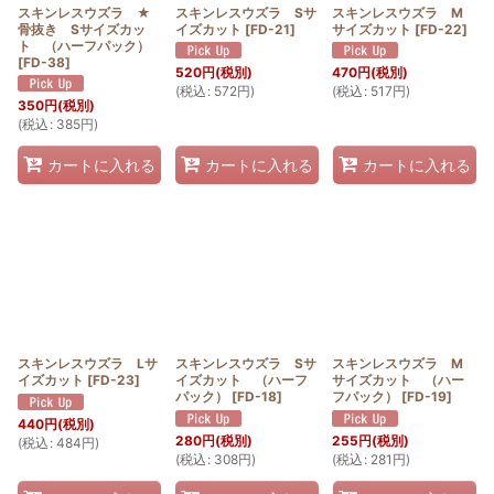
スキンレスウズラ ★
スキンレスウズラ Sサ
スキンレスウズラ M
骨抜き Sサイズカッ
イズカット
[
FD-21
]
サイズカット
[
FD-22
]
ト （ハーフパック）
[
FD-38
]
520
円
(税別)
470
円
(税別)
(
税込
:
572
円
)
(
税込
:
517
円
)
350
円
(税別)
(
税込
:
385
円
)
カートに入れる
カートに入れる
カートに入れる
スキンレスウズラ Lサ
スキンレスウズラ Sサ
スキンレスウズラ M
イズカット
[
FD-23
]
イズカット （ハーフ
サイズカット （ハー
パック）
[
FD-18
]
フパック）
[
FD-19
]
440
円
(税別)
280
円
(税別)
255
円
(税別)
(
税込
:
484
円
)
(
税込
:
308
円
)
(
税込
:
281
円
)