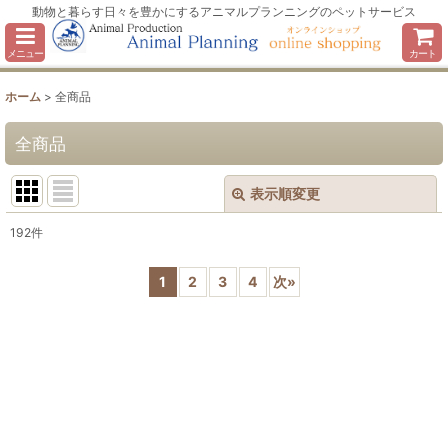
動物と暮らす日々を豊かにするアニマルプランニングのペットサービス
メニュー
カート
ホーム
>
全商品
全商品
表示順変更
閉じる
192
件
表示数
:
1
2
3
4
次
»
並び順
:
絞り込む