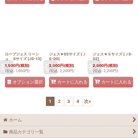
ロープジェス リーシ
ジェス★SSサイズ
[
Ｊ
ジェス★Ｓサイズ
[
ＪS-
ュ Sサイズ
[
JS-13
]
S-00
]
02
]
1,500
円
(税別)
2,000
円
(税別)
2,000
円
(税別)
(
税込
:
1,650
円
)
(
税込
:
2,200
円
)
(
税込
:
2,200
円
)
オプション選択
カートに入れる
カートに入れる
1
2
3
4
次
»
ホーム
商品カテゴリ一覧