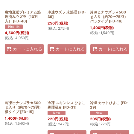
農地直送プレミアム処
冷凍ウズラ 未処理
[
FD-
冷凍ヒナウズラ★500
理済みウズラ（10羽
39
]
ｇ入り（約70〜75羽）
入）
[
FD-40
]
バラタイプ
[
FD-16
]
250
円
(税別)
1,400
円
(税別)
(
税込
:
275
円
)
(
税込
:
1,540
円
)
4,500
円
(税別)
(
税込
:
4,950
円
)
カートに入れる
カートに入れる
カートに入れる
冷凍ヒナウズラ★500
冷凍 スキンレス ひよこ
冷凍 カットひよこ
[
FD-
ｇ入り（約70〜75羽）
処理済み
[
FD-31
]
29
]
板タイプ
[
FD-15
]
1,400
円
(税別)
220
円
(税別)
205
円
(税別)
(
税込
:
1,540
円
)
(
税込
:
242
円
)
(
税込
:
226
円
)