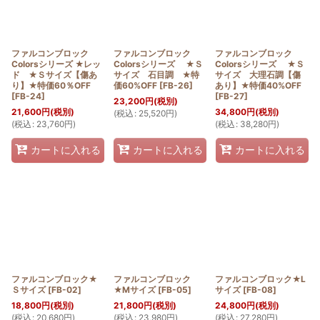
ファルコンブロック
ファルコンブロック
ファルコンブロック
Colorsシリーズ ★レッ
Colorsシリーズ ★Ｓ
Colorsシリーズ ★Ｓ
ド ★Ｓサイズ【傷あ
サイズ 石目調 ★特
サイズ 大理石調【傷
り】★特価60％OFF
価60%OFF
[
FB-26
]
あり】★特価40%OFF
[
FB-24
]
[
FB-27
]
23,200
円
(税別)
21,600
円
(税別)
34,800
円
(税別)
(
税込
:
25,520
円
)
(
税込
:
23,760
円
)
(
税込
:
38,280
円
)
カートに入れる
カートに入れる
カートに入れる
ファルコンブロック★
ファルコンブロック
ファルコンブロック★L
Ｓサイズ
[
FB-02
]
★Mサイズ
[
FB-05
]
サイズ
[
FB-08
]
18,800
円
(税別)
21,800
円
(税別)
24,800
円
(税別)
(
税込
:
20,680
円
)
(
税込
:
23,980
円
)
(
税込
:
27,280
円
)