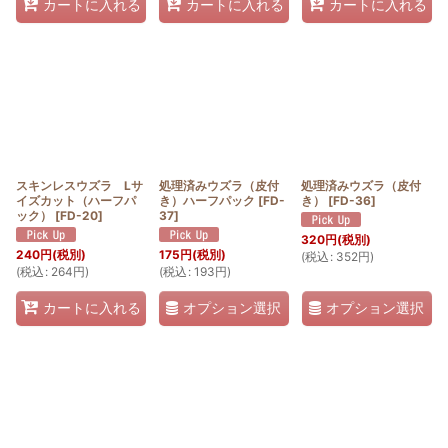
カートに入れる
カートに入れる
カートに入れる
スキンレスウズラ Lサ
処理済みウズラ（皮付
処理済みウズラ（皮付
イズカット（ハーフパ
き）ハーフパック
[
FD-
き）
[
FD-36
]
ック）
[
FD-20
]
37
]
320
円
(税別)
240
円
(税別)
175
円
(税別)
(
税込
:
352
円
)
(
税込
:
264
円
)
(
税込
:
193
円
)
オプション選択
オプション選択
カートに入れる