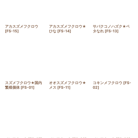
アカスズメフクロウ
アカスズメフクロウ★
サバクコノハズク★ベ
[
FS-15
]
ひな
[
FS-14
]
タなれ
[
FS-13
]
スズメフクロウ★国内
オオスズメフクロウ★
コキンメフクロウ
[
FS-
繁殖個体
[
FS-01
]
メス
[
FS-11
]
02
]