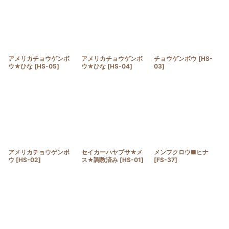
アメリカチョウゲンボ
アメリカチョウゲンボ
チョウゲンボウ
[
HS-
ウ★ひな
[
HS-05
]
ウ★ひな
[
HS-04
]
03
]
アメリカチョウゲンボ
セイカーハヤブサ★メ
メンフクロウ■ヒナ
ウ
[
HS-02
]
ス★調教済み
[
HS-01
]
[
FS-37
]