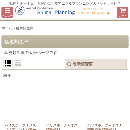
動物と暮らす日々を豊かにするアニマルプランニングのペットサービス
メニュー
カート
ホーム
>
猛禽類生体
猛禽類生体
猛禽類生体の販売ページです。
表示順変更
閉じる
56
件
サブカテゴリ
:
表示数
:
並び順
:
ハリスホーク★メス
ハリスホーク★オス
ハリスホーク★オス★
絞り込む
【ペアレントレアー
[
TS-05
]
調教済み
[
TS-04
]