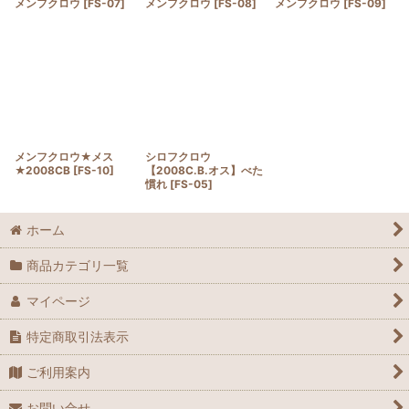
メンフクロウ
[
FS-07
]
メンフクロウ
[
FS-08
]
メンフクロウ
[
FS-09
]
メンフクロウ★メス
シロフクロウ
★2008CB
[
FS-10
]
【2008C.B.オス】べた
慣れ
[
FS-05
]
ホーム
商品カテゴリ一覧
マイページ
特定商取引法表示
ご利用案内
お問い合せ