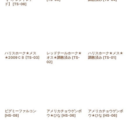
ド】
[
TS-06
]
ハリスホーク★メス
レッドテールホーク★
ハリスホーク★メス★
★2009ＣＢ
[
TS-03
]
オス★調教済み
[
TS-
調教済み
[
TS-01
]
02
]
ピグミーファルコン
アメリカチョウゲンボ
アメリカチョウゲンボ
[
HS-08
]
ウ★ひな
[
HS-06
]
ウ★ひな
[
HS-06
]