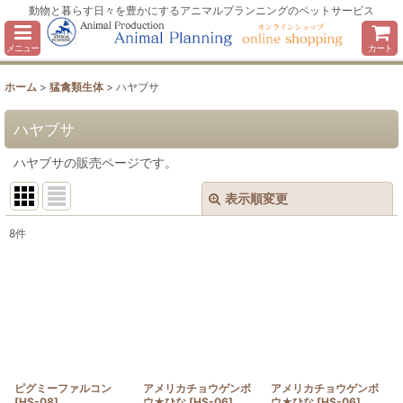
動物と暮らす日々を豊かにするアニマルプランニングのペットサービス
メニュー
カート
ホーム
>
猛禽類生体
>
ハヤブサ
ハヤブサ
ハヤブサの販売ページです。
表示順変更
閉じる
8
件
表示数
:
並び順
:
絞り込む
ピグミーファルコン
アメリカチョウゲンボ
アメリカチョウゲンボ
[
HS-08
]
ウ★ひな
[
HS-06
]
ウ★ひな
[
HS-06
]