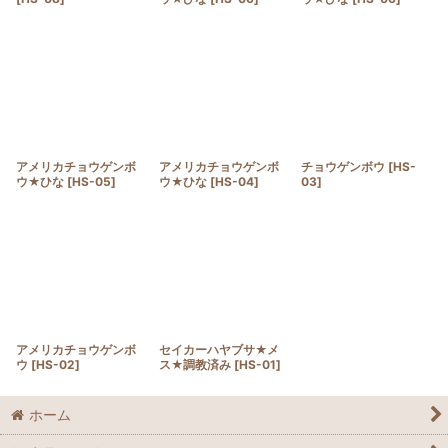
アメリカチョウゲンボ
アメリカチョウゲンボ
チョウゲンボウ
[
HS-
ウ★ひな
[
HS-05
]
ウ★ひな
[
HS-04
]
03
]
アメリカチョウゲンボ
セイカーハヤブサ★メ
ウ
[
HS-02
]
ス★調教済み
[
HS-01
]
ホーム