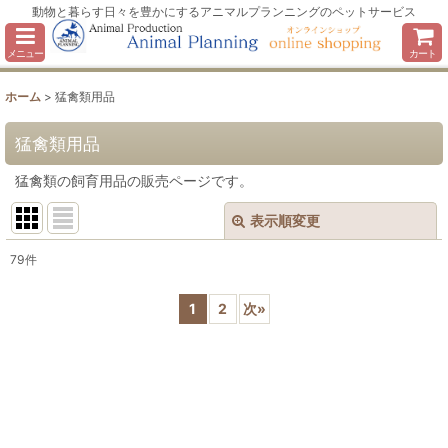
動物と暮らす日々を豊かにするアニマルプランニングのペットサービス
メニュー
カート
ホーム
>
猛禽類用品
猛禽類用品
猛禽類の飼育用品の販売ページです。
表示順変更
閉じる
79
件
サブカテゴリ
:
1
2
次
»
表示数
:
並び順
:
絞り込む