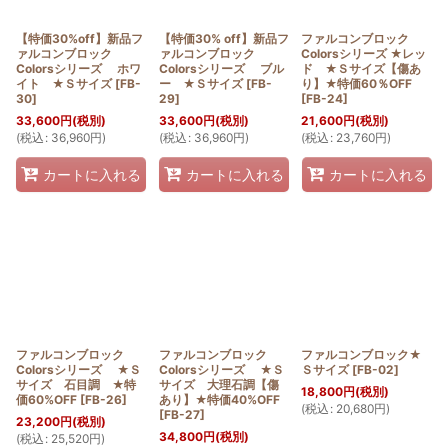
【特価30%off】新品フ
【特価30% off】新品フ
ファルコンブロック
ァルコンブロック
ァルコンブロック
Colorsシリーズ ★レッ
Colorsシリーズ ホワ
Colorsシリーズ ブル
ド ★Ｓサイズ【傷あ
イト ★Ｓサイズ
[
FB-
ー ★Ｓサイズ
[
FB-
り】★特価60％OFF
30
]
29
]
[
FB-24
]
33,600
円
(税別)
33,600
円
(税別)
21,600
円
(税別)
(
税込
:
36,960
円
)
(
税込
:
36,960
円
)
(
税込
:
23,760
円
)
カートに入れる
カートに入れる
カートに入れる
ファルコンブロック
ファルコンブロック
ファルコンブロック★
Colorsシリーズ ★Ｓ
Colorsシリーズ ★Ｓ
Ｓサイズ
[
FB-02
]
サイズ 石目調 ★特
サイズ 大理石調【傷
18,800
円
(税別)
価60%OFF
[
FB-26
]
あり】★特価40%OFF
(
税込
:
20,680
円
)
[
FB-27
]
23,200
円
(税別)
34,800
円
(税別)
(
税込
:
25,520
円
)