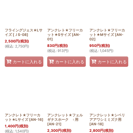
フライングジェス★Lサ
アンクレト★フリーカ
アンクレト★フリーカ
イズ
[
ＪS-08
]
ット★Sサイズ
[
AN-
ット★Mサイズ
[
AN-
01
]
02
]
2,500
円
(税別)
830
円
(税別)
950
円
(税別)
(
税込
:
2,750
円
)
(
税込
:
913
円
)
(
税込
:
1,045
円
)
カートに入れる
カートに入れる
カートに入れる
アンクレト★フリーカ
アンクレット★フェル
アンクレット★シベリ
ット★Lサイズ
[
AN-16
]
ギナスホーク ♀用
アアワシミミズク用
[
AN-21
]
[
AN-18
]
1,400
円
(税別)
2,300
円
(税別)
2,800
円
(税別)
(
税込
:
1,540
円
)