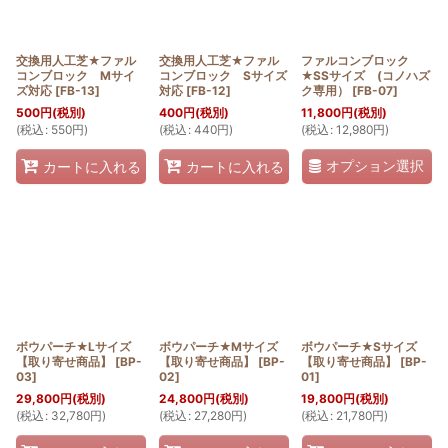
交換用人工芝★ファル
交換用人工芝★ファル
ファルコンブロック
コンブロック Mサイ
コンブロック Sサイズ
★SSサイズ (コノハズ
ズ対応
[
FB-13
]
対応
[
FB-12
]
ク専用）
[
FB-07
]
500
円
(税別)
400
円
(税別)
11,800
円
(税別)
(
税込
:
550
円
)
(
税込
:
440
円
)
(
税込
:
12,980
円
)
オプション選択
カートに入れる
カートに入れる
ボウパーチ★Lサイズ
ボウパーチ★Mサイズ
ボウパーチ★Sサイズ
【取り寄せ商品】
[
BP-
【取り寄せ商品】
[
BP-
【取り寄せ商品】
[
BP-
03
]
02
]
01
]
29,800
円
(税別)
24,800
円
(税別)
19,800
円
(税別)
(
税込
:
32,780
円
)
(
税込
:
27,280
円
)
(
税込
:
21,780
円
)