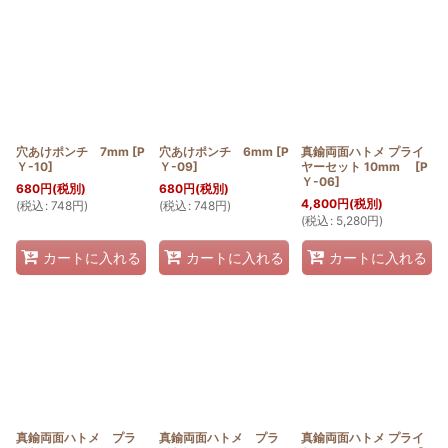
穴あけポンチ 7mm
[
P
穴あけポンチ 6mm
[
P
真鍮両面ハトメ プライ
Ｙ-10
]
Ｙ-09
]
ヤーセット 10mm
[
P
Ｙ-06
]
680
円
(税別)
680
円
(税別)
4,800
円
(税別)
(
税込
:
748
円
)
(
税込
:
748
円
)
(
税込
:
5,280
円
)
カートに入れる
カートに入れる
カートに入れる
真鍮両面ハトメ プラ
真鍮両面ハトメ プラ
真鍮両面ハトメ プライ