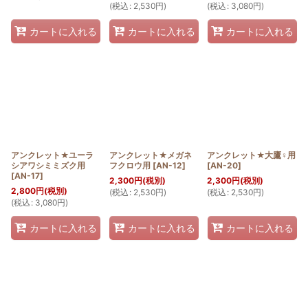
(
税込
:
2,530
円
)
(
税込
:
3,080
円
)
カートに入れる
カートに入れる
カートに入れる
アンクレット★ユーラ
アンクレット★メガネ
アンクレット★大鷹♀用
シアワシミミズク用
フクロウ用
[
AN-12
]
[
AN-20
]
[
AN-17
]
2,300
円
(税別)
2,300
円
(税別)
2,800
円
(税別)
(
税込
:
2,530
円
)
(
税込
:
2,530
円
)
(
税込
:
3,080
円
)
カートに入れる
カートに入れる
カートに入れる