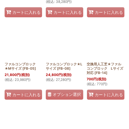
(
税込
:
38,280
円
)
カートに入れる
カートに入れる
カートに入れる
ファルコンブロック
ファルコンブロック★L
交換用人工芝★ファル
★Mサイズ
[
FB-05
]
サイズ
[
FB-08
]
コンブロック Lサイズ
対応
[
FB-14
]
21,800
円
(税別)
24,800
円
(税別)
700
円
(税別)
(
税込
:
23,980
円
)
(
税込
:
27,280
円
)
(
税込
:
770
円
)
オプション選択
カートに入れる
カートに入れる