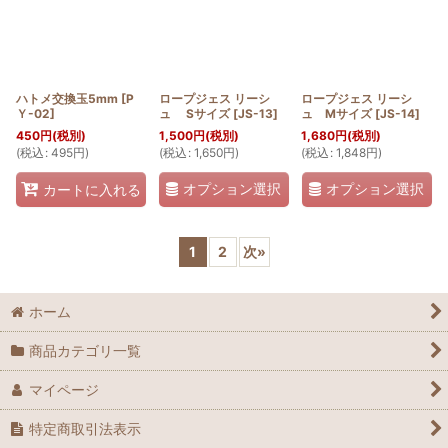
ハトメ交換玉5mm
[
P
ロープジェス リーシ
ロープジェス リーシ
Ｙ-02
]
ュ Sサイズ
[
JS-13
]
ュ Mサイズ
[
JS-14
]
450
円
(税別)
1,500
円
(税別)
1,680
円
(税別)
(
税込
:
495
円
)
(
税込
:
1,650
円
)
(
税込
:
1,848
円
)
オプション選択
オプション選択
カートに入れる
1
2
次
»
ホーム
商品カテゴリ一覧
マイページ
特定商取引法表示