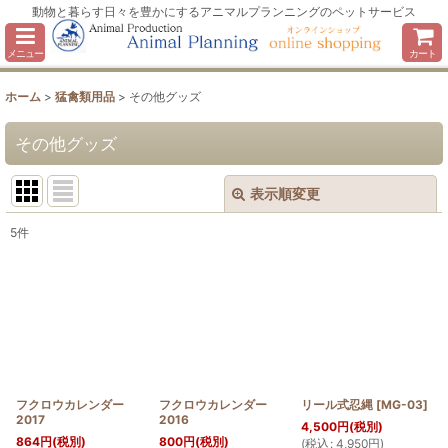
動物と暮らす日々を豊かにするアニマルプランニングのペットサービス
メニュー
カート
ホーム
>
猛禽類用品
>
その他グッズ
その他グッズ
表示順変更
閉じる
5
件
表示数
:
並び順
:
絞り込む
フクロウカレンダー
フクロウカレンダー
リール式忍縄
[
MG-03
]
2017
2016
4,500
円
(税別)
864
円
(税別)
800
円
(税別)
(
税込
:
4,950
円
)