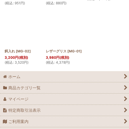
(
税込
:
951
円
)
(
税込
:
880
円
)
餌入れ
[
MG-02
]
レザーグリス
[
MG-01
]
3,200
円
(税別)
3,980
円
(税別)
(
税込
:
3,520
円
)
(
税込
:
4,378
円
)
ホーム
商品カテゴリ一覧
マイページ
特定商取引法表示
ご利用案内