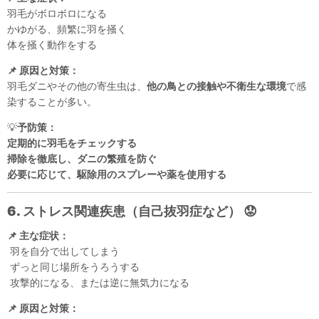
羽毛がボロボロになる
かゆがる、頻繁に羽を掻く
体を掻く動作をする
📌 原因と対策：
羽毛ダニやその他の寄生虫は、
他の鳥との接触や不衛生な環境
で感
染することが多い。
💡
予防策：
定期的に羽毛をチェックする
掃除を徹底し、ダニの繁殖を防ぐ
必要に応じて、駆除用のスプレーや薬を使用する
6. ストレス関連疾患（自己抜羽症など）
😟
📌 主な症状：
羽を自分で出してしまう
ずっと同じ場所をうろうする
攻撃的になる、または逆に無気力になる
📌 原因と対策：