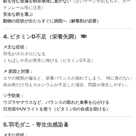
鉛を含む金属を飼育環境に置かない
（古いケージやおもちゃ、カー
テンレール等に注意）
安全な餌を選ぶ
動物の症状が出たらすぐに病院へ（解毒剤が必要）
4. ビタミンD不足（栄養失調）
🍽
📌主な症状：
羽毛がボロボロになる
くちばしや爪が異常に伸びる（ビタミンD不足）
📌 原因と対策：
エサの種類が偏ると、栄養バランスが崩れてしまう。 特に骨のない
赤み肉だけ与えカルシウムが不足した場合、問題が発生しやすい。
💡
予防策：
ウズラやマウスなど、バランスの取れた食事を心がける
日光浴やUVライトを使う（ビタミンDの合成を助ける）
5.羽毛ダニ・寄生虫感染
🪲
📌主な症状：