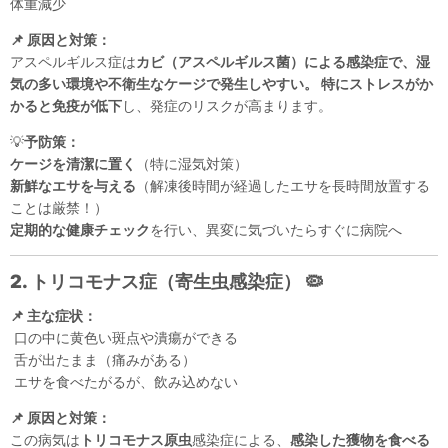
体重減少
📌 原因と対策：
アスペルギルス症は
カビ（アスペルギルス菌）
による感染症で、湿
気の多い環境や不衛生なケージで発生しやすい。 特に
ストレスがか
かると免疫が低下
し、発症のリスクが高まります。
💡
予防策：
ケージを清潔に置く
（特に湿気対策）
新鮮なエサを与える
（解凍後時間が経過したエサを長時間放置する
ことは厳禁！）
定期的な健康チェック
を行い、異変に気づいたらすぐに病院へ
2. トリコモナス症（寄生虫感染症）
🦠
📌 主な症状：
口の中に黄色い斑点や潰瘍ができる
舌が出たまま（痛みがある）
エサを食べたがるが、飲み込めない
📌 原因と対策：
この病気は
トリコモナス原虫
感染症による、
感染した獲物を食べる