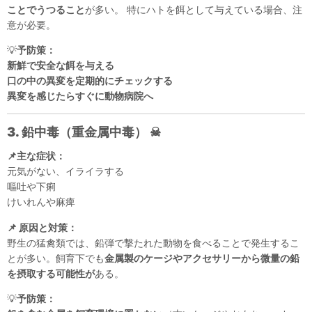
ことでうつること
が多い。 特にハトを餌として与えている場合、注
意が必要。
💡
予防策：
新鮮で安全な餌を与える
口の中の異変を定期的にチェックする
異変を感じたらすぐに動物病院へ
3. 鉛中毒（重金属中毒）
☠
📌主な症状：
元気がない、イライラする
嘔吐や下痢
けいれんや麻痺
📌 原因と対策：
野生の猛禽類では、鉛弾で撃たれた動物を食べることで発生するこ
とが多い。飼育下でも
金属製のケージやアクセサリーから微量の鉛
を摂取する可能性が
ある。
💡
予防策：