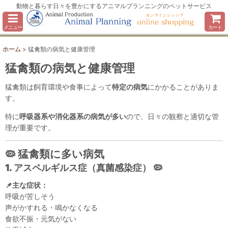
動物と暮らす日々を豊かにするアニマルプランニングのペットサービス
メニュー
カート
ホーム
>
猛禽類の病気と健康管理
猛禽類の病気と健康管理
猛禽類は飼育環境や食事によって
特定の病気
にかかることがありま
す。
特に
呼吸器系や消化器系の病気が多い
ので、日々の観察と適切な管
理が重要です。
🦠 猛禽類に多い病気
1. アスペルギルス症（真菌感染症）
🦠
📌主な症状：
呼吸が苦しそう
声がかすれる・鳴かなくなる
食欲不振・元気がない