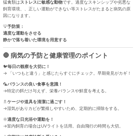
猛禽類は
ストレスに敏感な動物
です。過度なスキンシップや劣悪な
飼育環境、、正しい運動ができない等ストレスがたまると病気の原
因になります。
💡
予防策：
適度な運動をさせる
静かで落ち着いた環境を用意する
🛑 病気の予防と健康管理のポイント
🐦
毎日の観察を大切に！
→ 「いつもと違う」と感じたらすぐにチェック。早期発見がカギ！
🦜
バランスの良い食事を意識！
→特定の餌だけ与えず、栄養バランスや鮮度を考える。
🚿
ケージや道具を清潔に過ごす！
→湿気がありカビが繁殖しやすいため、定期的に掃除をする。
🌞
適度な日光浴や運動を！
→室内飼育の場合はUVライトを活用。自由飛行の時間も大切。