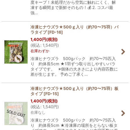
度キープ！未処理だから空気に触れにくく、解
凍する瞬間まで新鮮そのもの！💰 2. コスパ最
強…
冷凍ヒナウズラ★500ｇ入り（約70〜75羽）バ
ラタイプ
[
FD-16
]
1,400
円
(税別)
(
税込
:
1,540
円
)
在庫わずか
冷凍ヒナウズラ 500gパック 約70〜75匹入
り 約体長5cm ★1羽ずつ取り出しやすいバラ
タイプです。 ※個体の大きさにより内容匹数に
差が生じます。 予めご了承く…
冷凍ヒナウズラ★500ｇ入り（約70〜75羽）板
タイプ
[
FD-15
]
1,400
円
(税別)
(
税込
:
1,540
円
)
在庫なし
冷凍ヒナウズラ 500gパック 約70〜75匹入
り 約体長5cm ★冷凍庫の場所をとらない板タ