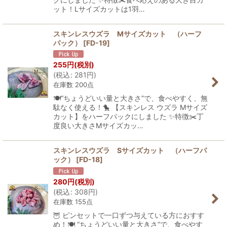
ット！Lサイズカットは1羽…
スキンレスウズラ Mサイズカット （ハーフ
パック）
[
FD-19
]
255
円
(税別)
(
税込
:
281
円
)
在庫数 200点
🍽️“ちょうどいい量と大きさ”で、食べやすく、無
駄なく使える！🐤 【スキンレス ウズラ Mサイズ
カット】をハーフパックにしました ✨特徴✂️丁
度良い大きさMサイズカッ…
スキンレスウズラ Sサイズカット （ハーフパ
ック）
[
FD-18
]
280
円
(税別)
(
税込
:
308
円
)
在庫数 155点
🦉 ピンセットで一口ずつ与えている方におすす
め！🍽️ “ちょうどいい量と大きさ”で、食べやす