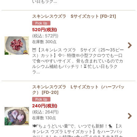
い日もラク…
スキンレスウズラ Sサイズカット
[
FD-21
]
520
円
(税別)
(
税込
:
572
円
)
在庫数 300点
🦉【スキンレス ウズラ Sサイズ（25〜35ピー
ス）カット】🦅✨ 特徴🧼小型フクロウでも一口
で食べやすいサイズ 、骨も含まれているのでカ
ルシウム補給もバッチリ！⏳ 忙しい日もラク
ラ…
スキンレスウズラ Lサイズカット（ハーフパッ
ク）
[
FD-20
]
240
円
(税別)
(
税込
:
264
円
)
在庫数 130点
🍽️“ちょうどいい量”で、いつでも新鮮！🐤 【ス
キンレス ウズラ Lサイズカット】をハーフパッ
クにしました ✨特徴✂️食べ応えのある大き目カ