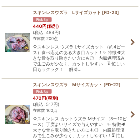
スキンレスウズラ Lサイズカット
[
FD-23
]
440
円
(税別)
(
税込
:
484
円
)
在庫数 200点
🦅スキンレス ウズラ Lサイズカット （約4ピー
ス）食べ応えのある大き目カット！✨ 特徴🥩大
きな骨を取り除きたい方にも◎ 内臓処理済み
で生ごみが少なく、カットしやすい！⏳ 忙しい
日もラクラク！ 解凍…
スキンレスウズラ Mサイズカット
[
FD-22
]
470
円
(税別)
(
税込
:
517
円
)
在庫数 160点
🦅スキンレス カットウズラ Mサイズ （8〜10ピ
ース）丁度よいサイズで与えやすい！✨ 特徴🥩
大きな骨を取り除きたい方にも◎ 内臓処理済
みで生ごみが少なく、カットしやすい！⏳ 忙し