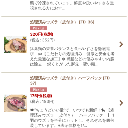
態で冷凍されています。鮮度や扱いやすさを重
視される方におす…
処理済みウズラ（皮付き）
[
FD-36
]
320
円
(税別)
(
税込
:
352
円
)
猛禽類の栄養バランスと食べやすさを徹底追
求！✂️【こだわりの処理済み – 健康と安全を考
えた最適な加工】❄️ 胃腸などの傷みやすい内臓
は除去！ 鋭くとがった脚先・硬い頭…
処理済みウズラ（皮付き）ハーフパック
[
FD-
37
]
175
円
(税別)
(
税込
:
193
円
)
🍽️“ちょうどいい量”で、いつでも新鮮！🐤 【処
理済みウズラ （皮付き） ハーフパック 】 1
羽のウズラを半分にカットし、それぞれを個包
装しています。※表示価格を1/…