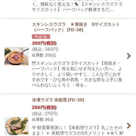
く、無駄なく使える！🐤 【スキンレスウズラ S
サイズカット】 ハーフパック解凍するだ…
スキンレスウズラ ★骨抜き Sサイズカット
（ハーフパック）
[
FD-38
]
350
円
(税別)
(
税込
:
385
円
)
在庫数 200点
🦉スキンレスウズラ Sサイズカット【骨抜き・
ハーフパック】骨を気にせず与えたい方へ。 よ
りやさしく、より扱いやすく。こんな子におす
すめです・ひな鳥や若鳥 ・大きな餌を上手に食
べられないふくろう ・骨を…
冷凍ウズラ 未処理
[
FD-39
]
250
円
(税別)
(
税込
:
275
円
)
在庫数 96点
🦅 鮮度重視派に！【未処理ウズラ】丸ごとその
まま！ 🔹 未処理ウズラの3大メリット 🔹❄️ 1. 鮮