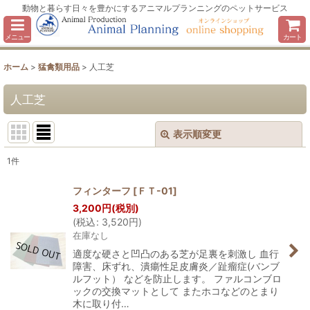
動物と暮らす日々を豊かにするアニマルプランニングのペットサービス
メニュー
カート
ホーム
>
猛禽類用品
>
人工芝
人工芝
表示順変更
閉じる
1
件
表示数
:
フィンターフ
[
ＦＴ-01
]
3,200
円
(税別)
並び順
:
(
税込
:
3,520
円
)
在庫なし
絞り込む
適度な硬さと凹凸のある芝が足裏を刺激し 血行
障害、床ずれ、潰瘍性足皮膚炎／趾瘤症(バンブ
ルフット） などを防止します。 ファルコンブロ
ックの交換マットとして またホコなどのとまり
木に取り付…