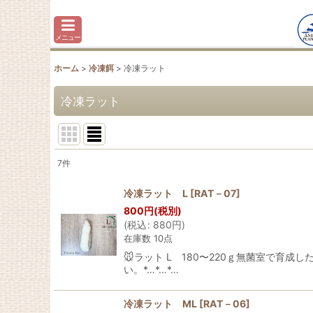
メニュー
ホーム
>
冷凍餌
>
冷凍ラット
冷凍ラット
7
件
表示数
:
冷凍ラット L
[
RAT－07
]
800
円
(税別)
並び順
:
(
税込
:
880
円
)
在庫数 10点
🐭ラット L 180〜220ｇ無菌室で
い。*…*…*…
冷凍ラット ML
[
RAT－06
]