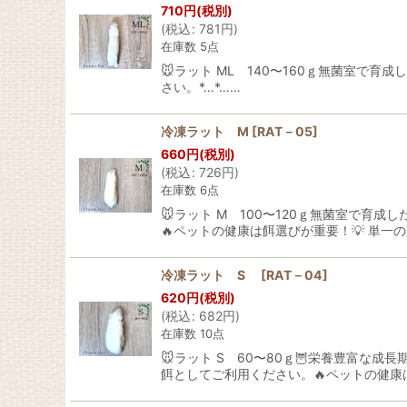
710
円
(税別)
(
税込
:
781
円
)
在庫数 5点
🐭ラット ML 140〜160ｇ無菌室
さい。*…*……
冷凍ラット M
[
RAT－05
]
660
円
(税別)
(
税込
:
726
円
)
在庫数 6点
🐭ラット M 100〜120ｇ無菌室で
🔥ペットの健康は餌選びが重要！💡 単一
冷凍ラット S
[
RAT－04
]
620
円
(税別)
(
税込
:
682
円
)
在庫数 10点
🐭ラット S 60〜80ｇ🦉栄養豊富
餌としてご利用ください。🔥ペットの健康