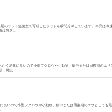
富な成長期のラット無菌室で育成したラットを瞬間冷凍しています。本品は
康は餌選…
富で柔らかく消化に良いので小型フクロウや小動物、病中または回復期のエ
類、爬虫…
消化に良いので小型フクロウや小動物、病中または回復期のエサとしても
…