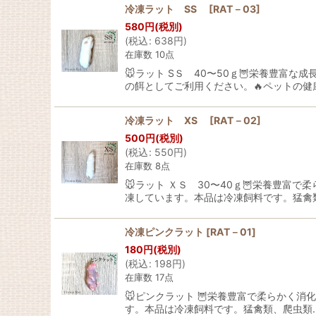
冷凍ラット SS
[
RAT－03
]
580
円
(税別)
(
税込
:
638
円
)
在庫数 10点
🐭ラット SＳ 40〜50ｇ🦉栄養豊
の餌としてご利用ください。🔥ペットの健
冷凍ラット XS
[
RAT－02
]
500
円
(税別)
(
税込
:
550
円
)
在庫数 8点
🐭ラット ＸＳ 30〜40ｇ🦉栄養豊
凍しています。本品は冷凍飼料です。猛禽
冷凍ピンクラット
[
RAT－01
]
180
円
(税別)
(
税込
:
198
円
)
在庫数 17点
🐭ピンクラット 🦉栄養豊富で柔らかく
す。本品は冷凍飼料です。猛禽類、爬虫類