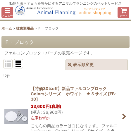
動物と暮らす日々を豊かにするアニマルプランニングのペットサービス
メニュー
カート
ホーム
>
猛禽類用品
>
Ｆ・ブロック
Ｆ・ブロック
ファルコンブロック・パーチの販売ページです。
表示順変更
閉じる
12
件
表示数
:
【特価30%off】新品ファルコンブロック
Colorsシリーズ ホワイト ★Ｓサイズ
[
FB-
並び順
:
30
]
33,600
円
(税別)
(
税込
:
36,960
円
)
絞り込む
在庫わずか
こちらの商品カラーは白になります。 ファルコ
ンブロック Colorsシリーズ Sサイズ 白色