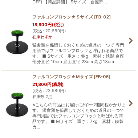
OFF) 【商品詳細】 Sサイズ 台座部…
ファルコンブロック★Ｓサイズ
[
FB-02
]
18,800
円
(税別)
(
税込
:
20,680
円
)
在庫わずか
猛禽類を係留しておくための道具の一つで 専門
用語ではファルコンブロックと呼ばれる商品で
す。 ■ Sサイズ 重さ：4kg 素材：鉄製 台座
部分直径 10cm 底面直径 23cm 高さ13cm …
ファルコンブロック★Mサイズ
[
FB-05
]
21,800
円
(税別)
(
税込
:
23,980
円
)
在庫数 2点
※こちらの商品はお届けに約1〜2週間程かかりま
す。 猛禽類を係留しておくための道具の一つで
専門用語ではファルコンブロックと呼ばれる商
品です。 ■ Mサイズ 重さ：7kg 素材：鉄製
カ…