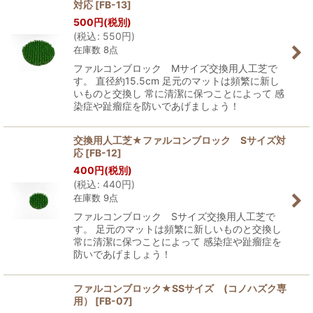
対応
[
FB-13
]
500
円
(税別)
(
税込
:
550
円
)
在庫数 8点
ファルコンブロック Mサイズ交換用人工芝で
す。 直径約15.5cm 足元のマットは頻繁に新し
いものと交換し 常に清潔に保つことによって 感
染症や趾瘤症を防いであげましょう！
交換用人工芝★ファルコンブロック Sサイズ対
応
[
FB-12
]
400
円
(税別)
(
税込
:
440
円
)
在庫数 9点
ファルコンブロック Sサイズ交換用人工芝で
す。 足元のマットは頻繁に新しいものと交換し
常に清潔に保つことによって 感染症や趾瘤症を
防いであげましょう！
ファルコンブロック★SSサイズ (コノハズク専
用）
[
FB-07
]