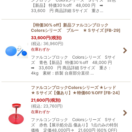
【新品】 特価30％off 48,000 円 ➡
33,600 円 商品詳細 Sサイズ 重さ…
【特価30% off】新品ファルコンブロック
Colorsシリーズ ブルー ★Ｓサイズ
[
FB-29
]
33,600
円
(税別)
(
税込
:
36,960
円
)
在庫わずか
ファルコンブロック Colorsシリーズ Sサイ
ズ 青色【新品】 特価30％off 48,000 円
➡ 33,600 円 商品詳細 Sサイズ 重さ：
4kg 素材：鉄製 台座部分直径 …
ファルコンブロックColorsシリーズ ★レッド
★Ｓサイズ【傷あり】★特価60％OFF
[
FB-24
]
21,600
円
(税別)
(
税込
:
23,760
円
)
在庫わずか
ファルコンブロック Colorsシリーズ Sサイ
ズ 赤色【展示処分品 傷あり】 1点のみの特別
価格 定価48,000円→ 21,600円 (60% OFF)