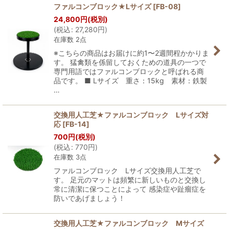
ファルコンブロック★Lサイズ
[
FB-08
]
24,800
円
(税別)
(
税込
:
27,280
円
)
在庫数 2点
※こちらの商品はお届けに約1〜2週間程かかりま
す。 猛禽類を係留しておくための道具の一つで
専門用語ではファルコンブロックと呼ばれる商
品です。 ■ Lサイズ 重さ：15kg 素材：鉄製
…
交換用人工芝★ファルコンブロック Lサイズ対
応
[
FB-14
]
700
円
(税別)
(
税込
:
770
円
)
在庫数 3点
ファルコンブロック Lサイズ交換用人工芝で
す。 足元のマットは頻繁に新しいものと交換し
常に清潔に保つことによって 感染症や趾瘤症を
防いであげましょう！
交換用人工芝★ファルコンブロック Mサイズ