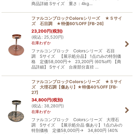
商品詳細 Sサイズ 重さ：4kg…
ファルコンブロックColorsシリーズ ★Ｓサイ
ズ 石目調 ★特価60%OFF
[
FB-26
]
23,200
円
(税別)
(
税込
:
25,520
円
)
在庫わずか
ファルコンブロック Colorsシリーズ 石目
調 Sサイズ 【展示処分品】 1点のみの特別価
格 定価58,000円→ 23,200円 (60%off) 【商
品詳細】 Sサイズ 台座部分直径 …
ファルコンブロックColorsシリーズ ★Ｓサイ
ズ 大理石調【傷あり】★特価40%OFF
[
FB-
27
]
34,800
円
(税別)
(
税込
:
38,280
円
)
在庫わずか
ファルコンブロック Colorsシリーズ 大理石
調 Sサイズ 【展示処分品 傷あり】 1点のみの
特別価格 定価58,000円→ 34,800円 (40%