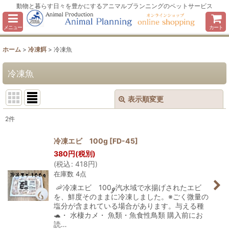
動物と暮らす日々を豊かにするアニマルプランニングのペットサービス
メニュー
カート
ホーム
>
冷凍餌
>
冷凍魚
冷凍魚
表示順変更
閉じる
2
件
表示数
:
冷凍エビ 100g
[
FD-45
]
380
円
(税別)
並び順
:
(
税込
:
418
円
)
在庫数 4点
絞り込む
🦐冷凍エビ 100ℊ汽水域で水揚げされたエビ
を、鮮度そのままに冷凍しました。※ごく微量の
塩分が含まれている場合があります。与える種
🐢・ 水棲カメ・ 魚類・魚食性鳥類 購入前にお
読…