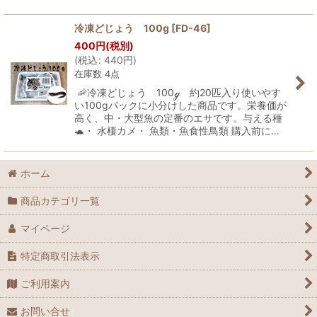
冷凍どじょう 100g
[
FD-46
]
400
円
(税別)
(
税込
:
440
円
)
在庫数 4点
🦐冷凍どじょう 100ℊ 約20匹入り使いやす
い100gパックに小分けした商品です。栄養価が
高く、中・大型魚の定番のエサです。与える種
🐢・ 水棲カメ・ 魚類・魚食性鳥類 購入前に…
ホーム
商品カテゴリ一覧
マイページ
特定商取引法表示
ご利用案内
お問い合せ