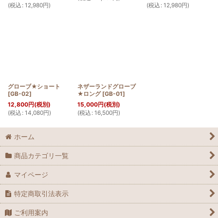
(
税込
:
12,980
円
)
(
税込
:
12,980
円
)
グローブ★ショート
ネザーランドグローブ
[
GB-02
]
★ロング
[
GB-01
]
12,800
円
(税別)
15,000
円
(税別)
(
税込
:
14,080
円
)
(
税込
:
16,500
円
)
ホーム
商品カテゴリ一覧
マイページ
特定商取引法表示
ご利用案内