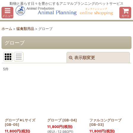
動物と暮らす日々を豊かにするアニマルプランニングのペットサービス
メニュー
カート
ホーム
>
猛禽類用品
>
グローブ
グローブ
表示順変更
閉じる
5
件
表示数
:
並び順
:
絞り込む
グローブ★Lサイズ
グローブ
[
GB-04
]
ファルコングローブ
[
GB-05
]
[
GB-03
]
11,800
円
(税別)
11,800
円
(税別)
11,800
円
(税別)
(
税込
:
12,980
円
)