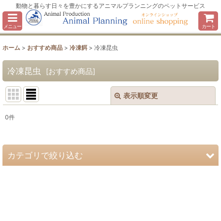
動物と暮らす日々を豊かにするアニマルプランニングのペットサービス
メニュー
カート
ホーム
>
おすすめ商品
>
冷凍餌
>
冷凍昆虫
冷凍昆虫
[
おすすめ商品
]
表示順変更
閉じる
0
件
表示数
:
並び順
:
カテゴリで絞り込む
絞り込む
冷凍餌 (全商品)
冷凍ウズラ