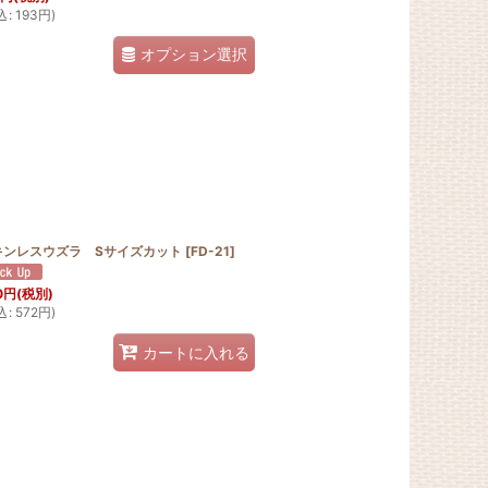
込
:
193
円
)
オプション選択
キンレスウズラ Sサイズカット
[
FD-21
]
0
円
(税別)
込
:
572
円
)
カートに入れる