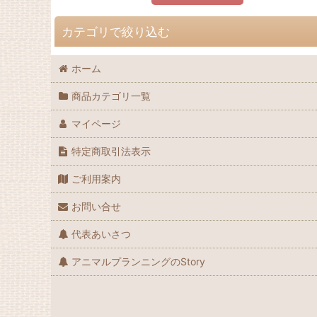
カテゴリで絞り込む
ホーム
冷凍餌 (全商品)
商品カテゴリ一覧
冷凍ウズラ
マイページ
冷凍ヒヨコ
特定商取引法表示
冷凍マウス
ご利用案内
冷凍ラット
お問い合せ
冷凍昆虫
代表あいさつ
冷凍魚
アニマルプランニングのStory