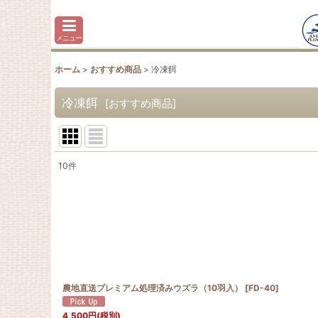
メニュー
ホーム
>
おすすめ商品
>
冷凍餌
冷凍餌
[
おすすめ商品
]
10
件
サブカテゴリ
:
表示数
:
並び順
:
農地直送プレミアム処理済みウズラ（10羽入）
[
FD-40
]
4,500
円
(税別)