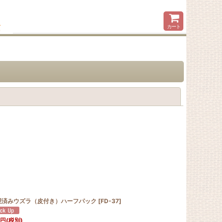
カート
閉じる
理済みウズラ（皮付き）ハーフパック
[
FD-37
]
円
(税別)