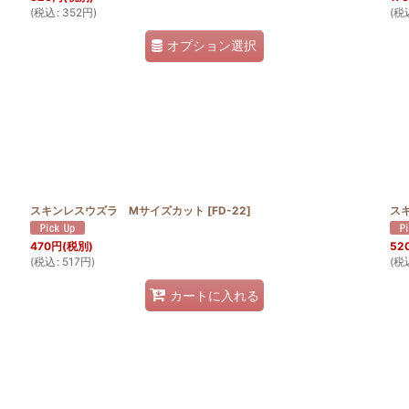
(
税込
:
352
円
)
(
税
オプション選択
スキンレスウズラ Mサイズカット
[
FD-22
]
ス
470
円
(税別)
52
(
税込
:
517
円
)
(
税
カートに入れる