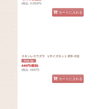
(
税込
:
4,950
円
)
カートに入れる
スキンレスウズラ Lサイズカット
[
FD-23
]
440
円
(税別)
(
税込
:
484
円
)
カートに入れる