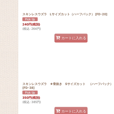
スキンレスウズラ Lサイズカット（ハーフパック）
[
FD-20
]
240
円
(税別)
(
税込
:
264
円
)
カートに入れる
スキンレスウズラ ★骨抜き Sサイズカット （ハーフパック）
[
FD-38
]
350
円
(税別)
(
税込
:
385
円
)
カートに入れる