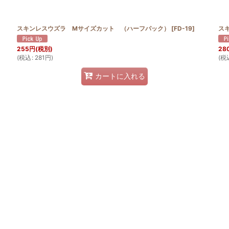
スキンレスウズラ Mサイズカット （ハーフパック）
[
FD-19
]
ス
255
円
(税別)
28
(
税込
:
281
円
)
(
税
カートに入れる