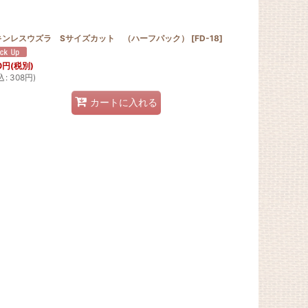
キンレスウズラ Sサイズカット （ハーフパック）
[
FD-18
]
0
円
(税別)
込
:
308
円
)
カートに入れる