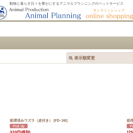
動物と暮らす日々を豊かにするアニマルプランニングのペットサービス
表示順変更
処理済みウズラ（皮付き）
[
FD-36
]
処
絞り込む
320
円
(税別)
175