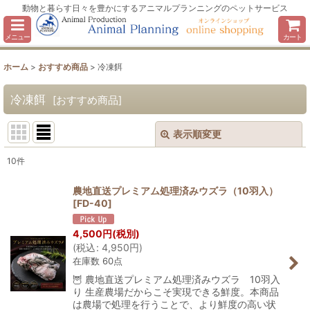
動物と暮らす日々を豊かにするアニマルプランニングのペットサービス
メニュー
カート
ホーム
>
おすすめ商品
>
冷凍餌
冷凍餌
[
おすすめ商品
]
表示順変更
閉じる
10
件
サブカテゴリ
:
農地直送プレミアム処理済みウズラ（10羽入）
[
FD-40
]
表示数
:
4,500
円
(税別)
(
税込
:
4,950
円
)
並び順
:
在庫数 60点
🦉 農地直送プレミアム処理済みウズラ 10羽入
絞り込む
り 生産農場だからこそ実現できる鮮度。本商品
は農場で処理を行うことで、より鮮度の高い状