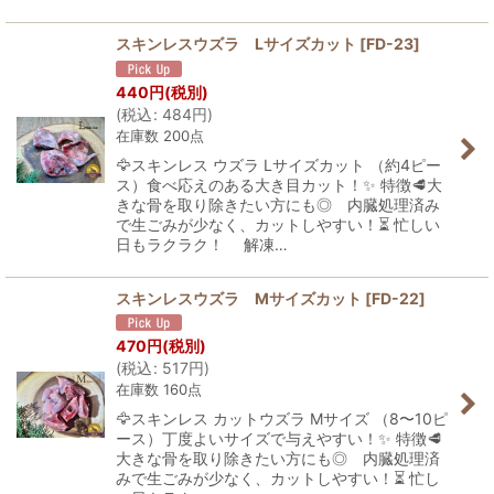
スキンレスウズラ Lサイズカット
[
FD-23
]
440
円
(税別)
(
税込
:
484
円
)
在庫数 200点
🦅スキンレス ウズラ Lサイズカット （約4ピー
ス）食べ応えのある大き目カット！✨ 特徴🥩大
きな骨を取り除きたい方にも◎ 内臓処理済み
で生ごみが少なく、カットしやすい！⏳ 忙しい
日もラクラク！ 解凍…
スキンレスウズラ Mサイズカット
[
FD-22
]
470
円
(税別)
(
税込
:
517
円
)
在庫数 160点
🦅スキンレス カットウズラ Mサイズ （8〜10ピ
ース）丁度よいサイズで与えやすい！✨ 特徴🥩
大きな骨を取り除きたい方にも◎ 内臓処理済
みで生ごみが少なく、カットしやすい！⏳ 忙し