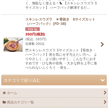
く、無駄なく使える！🐤 【スキンレスウズラ S
サイズカット】 ハーフパック解凍するだ…
スキンレスウズラ ★骨抜き Sサイズカット
（ハーフパック）
[
FD-38
]
350
円
(税別)
(
税込
:
385
円
)
在庫数 200点
🦉スキンレスウズラ Sサイズカット【骨抜き・
ハーフパック】骨を気にせず与えたい方へ。 よ
りやさしく、より扱いやすく。こんな子におす
すめです・ひな鳥や若鳥 ・大きな餌を上手に食
べられないふくろう ・骨を…
カテゴリで絞り込む
ホーム
冷凍餌 (全商品)
商品カテゴリ一覧
冷凍ウズラ