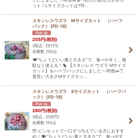
ット！Lサイズカットは1羽…
スキンレスウズラ Mサイズカット （ハーフ
パック）
[
FD-19
]
255
円
(税別)
(
税込
:
281
円
)
在庫数 200点
🍽️“ちょうどいい量と大きさ”で、食べやすく、無
駄なく使える！🐤 【スキンレス ウズラ Mサイズ
カット】をハーフパックにしました ✨特徴✂️丁
度良い大きさMサイズカッ…
スキンレスウズラ Sサイズカット （ハーフパ
ック）
[
FD-18
]
280
円
(税別)
(
税込
:
308
円
)
在庫数 155点
🦉 ピンセットで一口ずつ与えている方におすす
め！🍽️ “ちょうどいい量と大きさ”で、食べやす