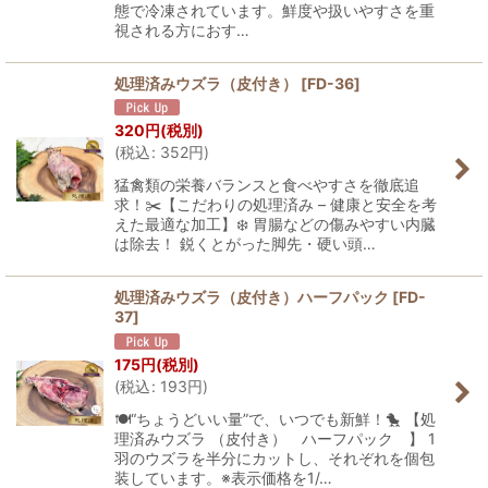
態で冷凍されています。鮮度や扱いやすさを重
視される方におす…
処理済みウズラ（皮付き）
[
FD-36
]
320
円
(税別)
(
税込
:
352
円
)
猛禽類の栄養バランスと食べやすさを徹底追
求！✂️【こだわりの処理済み – 健康と安全を考
えた最適な加工】❄️ 胃腸などの傷みやすい内臓
は除去！ 鋭くとがった脚先・硬い頭…
処理済みウズラ（皮付き）ハーフパック
[
FD-
37
]
175
円
(税別)
(
税込
:
193
円
)
🍽️“ちょうどいい量”で、いつでも新鮮！🐤 【処
理済みウズラ （皮付き） ハーフパック 】 1
羽のウズラを半分にカットし、それぞれを個包
装しています。※表示価格を1/…