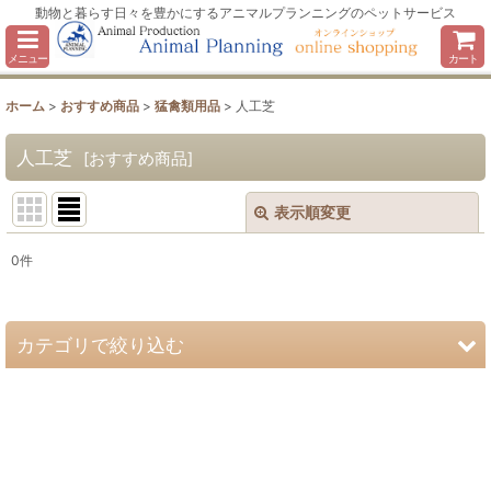
動物と暮らす日々を豊かにするアニマルプランニングのペットサービス
メニュー
カート
ホーム
>
おすすめ商品
>
猛禽類用品
>
人工芝
人工芝
[
おすすめ商品
]
表示順変更
閉じる
0
件
表示数
:
並び順
:
カテゴリで絞り込む
絞り込む
猛禽類用品 (全商品)
Ｆ・ブロック