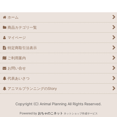
パーチ
ジェス
ホーム
アンクレット
商品カテゴリ一覧
ハトメプライヤー
マイページ
リーシュ
特定商取引法表示
ご利用案内
グローブ
お問い合せ
人工芝
代表あいさつ
スイベル
アニマルプランニングのStory
その他グッズ
Copyright (C) Animal Planning All Rights Reserved.
Powered by
おちゃのこネット
ネットショップ作成サービス