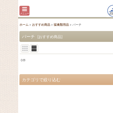
メニュー
ホーム
>
おすすめ商品
>
猛禽類用品
>
パーチ
パーチ
[
おすすめ商品
]
0
件
表示数
:
並び順
:
カテゴリで絞り込む
猛禽類用品 (全商品)
Ｆ・ブロック