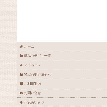
パーチ
ジェス
アンクレット
ハトメプライヤー
リーシュ
ホーム
グローブ
商品カテゴリ一覧
人工芝
マイページ
スイベル
特定商取引法表示
ご利用案内
その他グッズ
お問い合せ
代表あいさつ