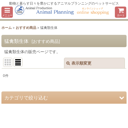
動物と暮らす日々を豊かにするアニマルプランニングのペットサービス
メニュー
カート
ホーム
>
おすすめ商品
>
猛禽類生体
猛禽類生体
[
おすすめ商品
]
猛禽類生体の販売ページです。
表示順変更
閉じる
0
件
サブカテゴリ
:
表示数
:
カテゴリで絞り込む
並び順
:
猛禽類生体 (全商品)
タカ
絞り込む