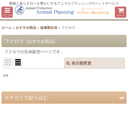
動物と暮らす日々を豊かにするアニマルプランニングのペットサービス
メニュー
カート
ホーム
>
おすすめ商品
>
猛禽類生体
>
フクロウ
フクロウ
[
おすすめ商品
]
フクロウの生体販売ページです。
表示順変更
閉じる
0
件
表示数
:
並び順
:
カテゴリで絞り込む
絞り込む
猛禽類生体 (全商品)
タカ