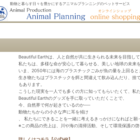
動物と暮らす日々を豊かにするアニマルプランニングのペットサービス
Beautiful Earthは、人と自然が共に生きられる未来を目指
私たちは、多様な命が安心して暮らせる、美しい地球の未来
いま、2050年には海のプラスチックごみが魚の量を上回る
生き物たちはプラスチックを餌と間違えて飲み込んだり、捨
もあります。
こうした現実を一人でも多くの方に知ってもらいたくて、私
Beautiful Earthのグッズを手に取っていただくことで、
今、自然界で何が起きているのか──
動物たちからの小さな声に耳を傾け
、 私たちにできることを一緒に考えるきっかけになればと願
※この商品の売上は、川や海の清掃活動、そして環境保護の啓
詳しくはコチラ【公式HP】