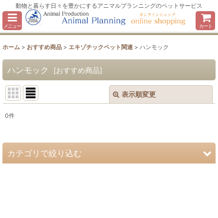
動物と暮らす日々を豊かにするアニマルプランニングのペットサービス
メニュー
カート
ホーム
>
おすすめ商品
>
エキゾチックペット関連
>
ハンモック
ハンモック
[
おすすめ商品
]
表示順変更
閉じる
0
件
表示数
:
並び順
:
カテゴリで絞り込む
絞り込む
エキゾチックペット関連 (全商品)
笛（ホイッスル）