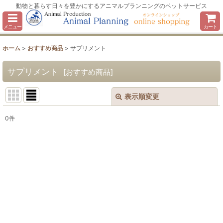
動物と暮らす日々を豊かにするアニマルプランニングのペットサービス
メニュー
カート
ホーム
>
おすすめ商品
>
サプリメント
サプリメント
[
おすすめ商品
]
表示順変更
閉じる
0
件
表示数
:
並び順
:
絞り込む