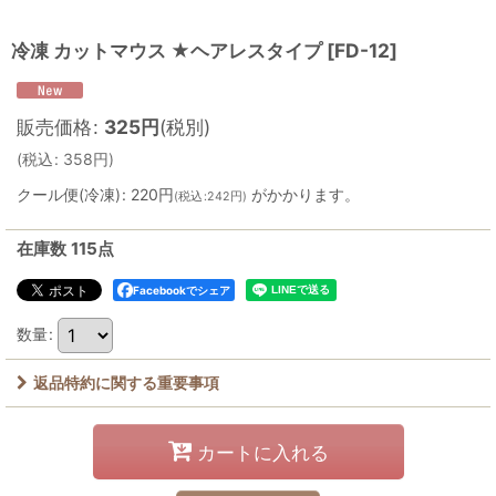
冷凍 カットマウス ★ヘアレスタイプ
[
FD-12
]
販売価格
:
325
円
(税別)
(
税込
:
358
円
)
クール便(冷凍)
:
220円
がかかります。
(
税込
:
242円
)
在庫数 115点
Facebookでシェア
数量
:
返品特約に関する重要事項
カートに入れる