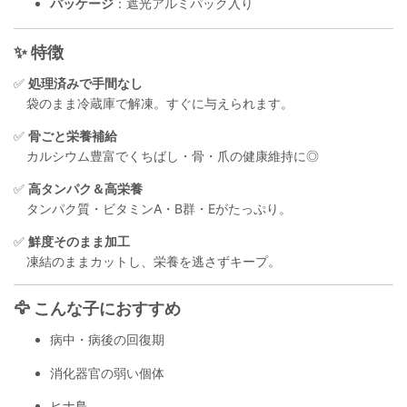
パッケージ
：遮光アルミパック入り
✨ 特徴
✅
処理済みで手間なし
袋のまま冷蔵庫で解凍。すぐに与えられます。
✅
骨ごと栄養補給
カルシウム豊富でくちばし・骨・爪の健康維持に◎
✅
高タンパク＆高栄養
タンパク質・ビタミンA・B群・Eがたっぷり。
✅
鮮度そのまま加工
凍結のままカットし、栄養を逃さずキープ。
🦅 こんな子におすすめ
病中・病後の回復期
消化器官の弱い個体
ヒナ鳥