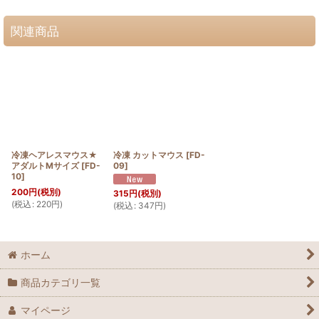
関連商品
冷凍ヘアレスマウス★
冷凍 カットマウス
[
FD-
アダルトMサイズ
[
FD-
09
]
10
]
200
円
(税別)
315
円
(税別)
(
税込
:
220
円
)
(
税込
:
347
円
)
ホーム
商品カテゴリ一覧
マイページ