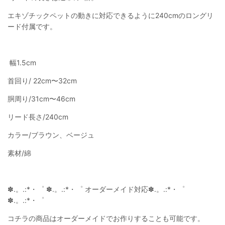
エキゾチックペットの動きに対応できるように240cmのロングリ
ード付属です。
幅1.5cm
首回り/ 22cm〜32cm
胴周り/31cm〜46cm
リード長さ/240cm
カラー/ブラウン、ベージュ
素材/綿
✽.。.:*・゜ ✽.。.:*・゜ オーダーメイド対応✽.。.:*・゜
✽.。.:*・゜
コチラの商品はオーダーメイドでお作りすることも可能です。