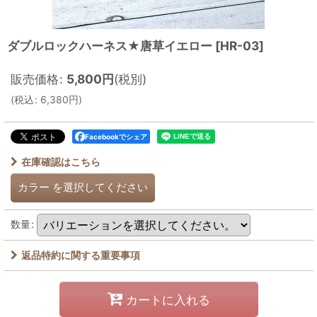
ダブルロックハーネス★唐草イエロー
[
HR-03
]
販売価格
:
5,800
円
(税別)
(
税込
:
6,380
円
)
Facebookでシェア
在庫確認はこちら
カラー
を選択してください
数量
:
返品特約に関する重要事項
カートに入れる