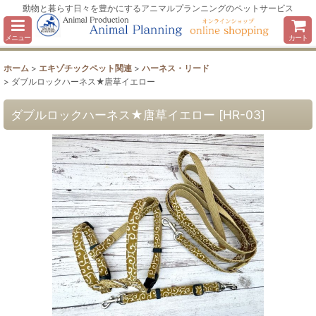
動物と暮らす日々を豊かにするアニマルプランニングのペットサービス
メニュー
カート
ホーム
>
エキゾチックペット関連
>
ハーネス・リード
>
ダブルロックハーネス★唐草イエロー
ダブルロックハーネス★唐草イエロー
[
HR-03
]