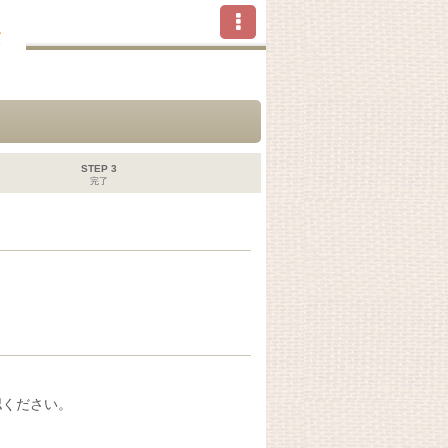
STEP 3
完了
認ください。