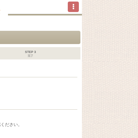
STEP 3
完了
認ください。