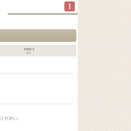
STEP 3
完了
認ください。