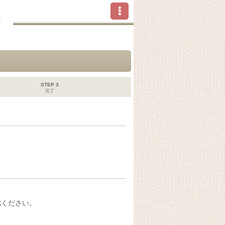
STEP 3
完了
認ください。